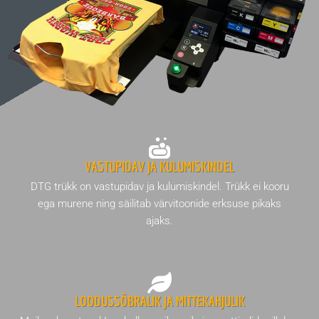
VASTUPIDAV JA KULUMISKINDEL
DTG trükk on vastupidav ja kulumiskindel. Trükk ei kooru
ega murene ning säilitab värvitoonide erksuse pikaks
ajaks.
LOODUSSÕBRALIK JA MITTEKAHJULIK