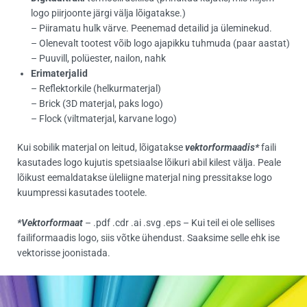
logo piirjoonte järgi välja lõigatakse.)
– Piiramatu hulk värve. Peenemad detailid ja üleminekud.
– Olenevalt tootest võib logo ajapikku tuhmuda (paar aastat)
– Puuvill, polüester, nailon, nahk
Erimaterjalid
– Reflektorkile (helkurmaterjal)
– Brick (3D materjal, paks logo)
– Flock (viltmaterjal, karvane logo)
Kui sobilik materjal on leitud, lõigatakse
vektorformaadis*
faili
kasutades logo kujutis spetsiaalse lõikuri abil kilest välja. Peale
lõikust eemaldatakse üleliigne materjal ning pressitakse logo
kuumpressi kasutades tootele.
*Vektorformaat
– .pdf .cdr .ai .svg .eps – Kui teil ei ole sellises
failiformaadis logo, siis võtke ühendust. Saaksime selle ehk ise
vektorisse joonistada.