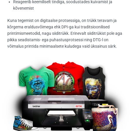
Reageerib keemiliselt tindiga, soodustades kuivamist ja
kõvenemist
Kuna tegemist on digitaalse protsessiga, on trükk teravam ja
kõrgema eraldusvõimega ehk DPI-ga kui traditsioonilised
printimismeetodid, nagu siiditrükk. Erinevalt siiditrükist pole aga
pikka seadistamis- ega puhastusprotsessi ning DTG-l on
võimalus printida minimaalsete kuludega vaid üksainus särk.