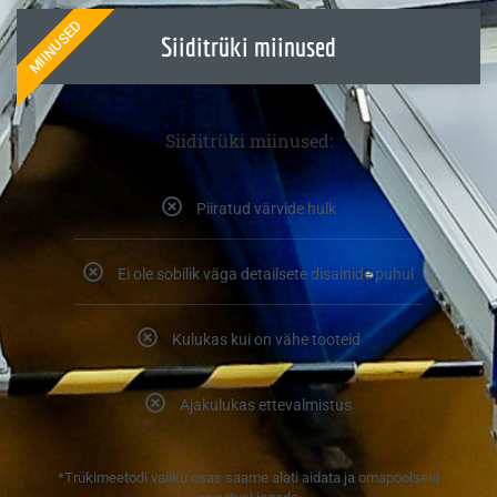
MIINUSED
Siiditrüki miinused
Siiditrüki miinused:
Piiratud värvide hulk
Ei ole sobilik väga detailsete disainide puhul
Kulukas kui on vähe tooteid
Ajakulukas ettevalmistus
*Trükimeetodi valiku osas saame alati aidata ja omapoolseid