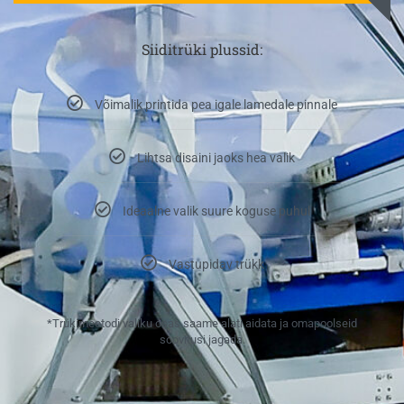
Siiditrüki plussid:
Võimalik printida pea igale lamedale pinnale
Lihtsa disaini jaoks hea valik
Ideaalne valik suure koguse puhul
Vastupidav trükk
*Trükimeetodi valiku osas saame alati aidata ja omapoolseid
soovitusi jagada.