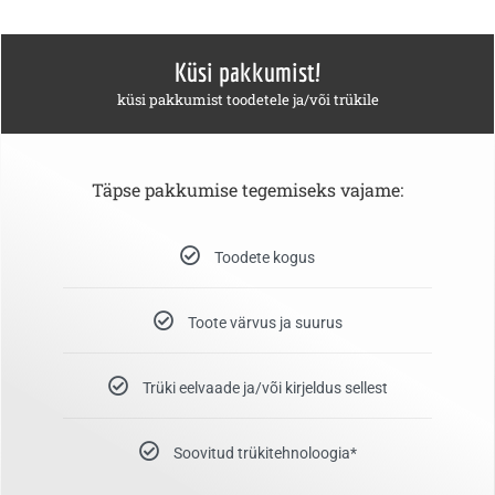
Küsi pakkumist!
küsi pakkumist toodetele ja/või trükile
Täpse pakkumise tegemiseks vajame:
Toodete kogus
Toote värvus ja suurus
Trüki eelvaade ja/või kirjeldus sellest
Soovitud trükitehnoloogia*