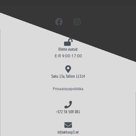
F
I
a
n
c
s
e
t
b
a
Oleme avatud:
o
g
E-R 9:00-17:00
o
r
k
a
m
Saku 13a, Tallinn 11314
Privaatsuspoliitika
+372 56 509 081
info@kuup3.ee