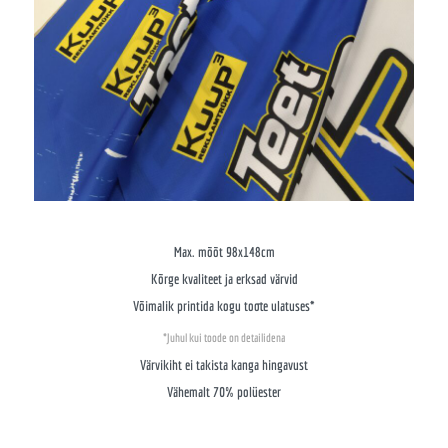
Max. mõõt 98x148cm
Kõrge kvaliteet ja erksad värvid
Võimalik printida kogu toote ulatuses*
*Juhul kui toode on detailidena
Värvikiht ei takista kanga hingavust
Vähemalt 70% polüester