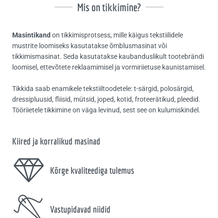
Mis on tikkimine?
Masintikand
on tikkimisprotsess, mille käigus tekstiilidele
mustrite loomiseks kasutatakse õmblusmasinat või
tikkimismasinat. Seda kasutatakse kaubanduslikult tootebrändi
loomisel, ettevõtete reklaamimisel ja vormiriietuse kaunistamisel.
Tikkida saab enamikele tekstiiltoodetele: t-särgid, polosärgid,
dressipluusid, fliisid, mütsid, joped, kotid, froteerätikud, pleedid.
Tööriietele tikkimine on väga levinud, sest see on kulumiskindel.
Kiired ja korralikud masinad
Kõrge kvaliteediga tulemus
Vastupidavad niidid