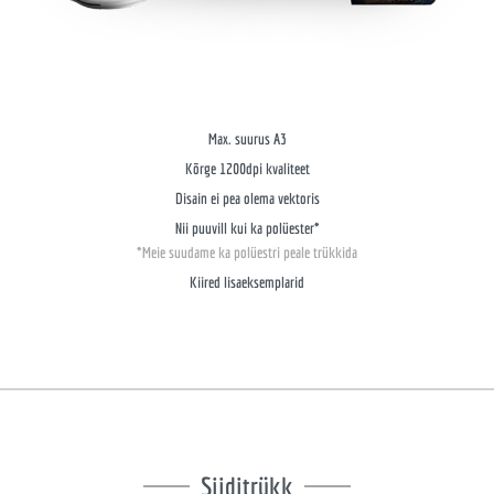
Max. suurus A3
Kõrge 1200dpi kvaliteet
Disain ei pea olema vektoris
Nii puuvill kui ka polüester*
*Meie suudame ka polüestri peale trükkida
Kiired lisaeksemplarid
Siiditrükk