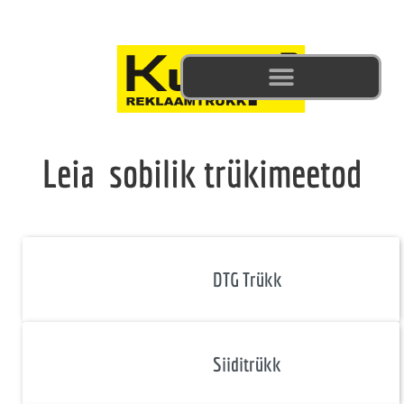
Skip
to
content
Leia
sobilik trükimeetod
DTG Trükk
Siiditrükk