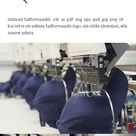
Sobivad failiformaadid: .cdr .ai .pdf .svg .eps .psd .jpg .png .tif.
Kui teil ei ole sellises failiformaadis logo, siis võtke ühendust, ehk
saame aidata.