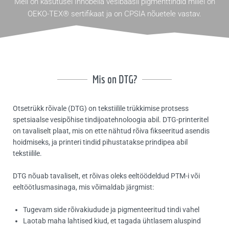
Meil on kasutusel Innobella vesibaasil pigmenttindid millel on
OEKO-TEX® sertifikaat ja on CPSIA nõuetele vastav.
Mis on DTG?
Otsetrükk rõivale (DTG) on tekstiilile trükkimise protsess
spetsiaalse vesipõhise tindijoatehnoloogia abil. DTG-printeritel
on tavaliselt plaat, mis on ette nähtud rõiva fikseeritud asendis
hoidmiseks, ja printeri tindid pihustatakse prindipea abil
tekstiilile.
DTG nõuab tavaliselt, et rõivas oleks eeltöödeldud PTM-i või
eeltöötlusmasinaga, mis võimaldab järgmist:
Tugevam side rõivakiudude ja pigmenteeritud tindi vahel
Laotab maha lahtised kiud, et tagada ühtlasem aluspind