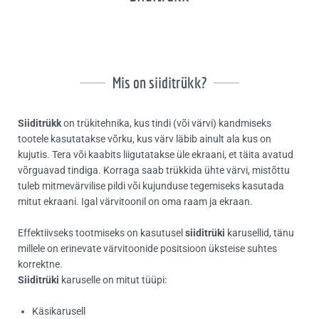
Mis on siiditrükk?
Siiditrükk
on trükitehnika, kus tindi (või värvi) kandmiseks
tootele kasutatakse võrku, kus värv läbib ainult ala kus on
kujutis. Tera või kaabits liigutatakse üle ekraani, et täita avatud
võrguavad tindiga. Korraga saab trükkida ühte värvi, mistõttu
tuleb mitmevärvilise pildi või kujunduse tegemiseks kasutada
mitut ekraani. Igal värvitoonil on oma raam ja ekraan.
Effektiivseks tootmiseks on kasutusel
siiditrüki
karusellid, tänu
millele on erinevate värvitoonide positsioon üksteise suhtes
korrektne.
Siiditrüki
karuselle on mitut tüüpi:
Käsikarusell