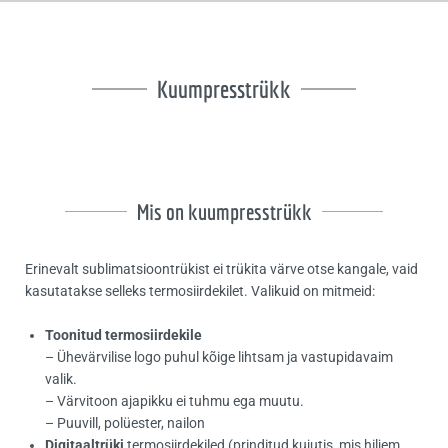
Kuumpresstrükk
Mis on kuumpresstrükk
Erinevalt sublimatsioontrükist ei trükita värve otse kangale, vaid
kasutatakse selleks termosiirdekilet. Valikuid on mitmeid:
Toonitud
termosiirdekile
– Ühevärvilise logo puhul kõige lihtsam ja vastupidavaim
valik.
– Värvitoon ajapikku ei tuhmu ega muutu.
– Puuvill, polüester, nailon
Digitaaltrüki
termosiirdekiled (prinditud kujutis, mis hiljem