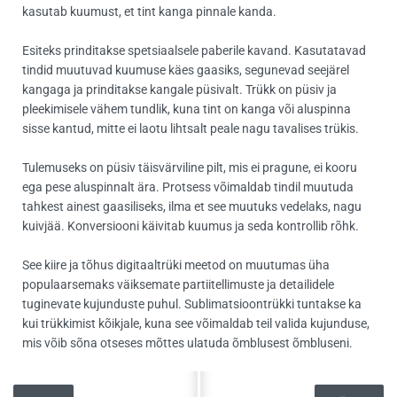
kasutab kuumust, et tint kanga pinnale kanda.
Esiteks prinditakse spetsiaalsele paberile kavand. Kasutatavad
tindid muutuvad kuumuse käes gaasiks, segunevad seejärel
kangaga ja prinditakse kangale püsivalt. Trükk on püsiv ja
pleekimisele vähem tundlik, kuna tint on kanga või aluspinna
sisse kantud, mitte ei laotu lihtsalt peale nagu tavalises trükis.
Tulemuseks on püsiv täisvärviline pilt, mis ei pragune, ei kooru
ega pese aluspinnalt ära. Protsess võimaldab tindil muutuda
tahkest ainest gaasiliseks, ilma et see muutuks vedelaks, nagu
kuivjää. Konversiooni käivitab kuumus ja seda kontrollib rõhk.
See kiire ja tõhus digitaaltrüki meetod on muutumas üha
populaarsemaks väiksemate partiitellimuste ja detailidele
tuginevate kujunduste puhul. Sublimatsioontrükki tuntakse ka
kui trükkimist kõikjale, kuna see võimaldab teil valida kujunduse,
mis võib sõna otseses mõttes ulatuda õmblusest õmbluseni.