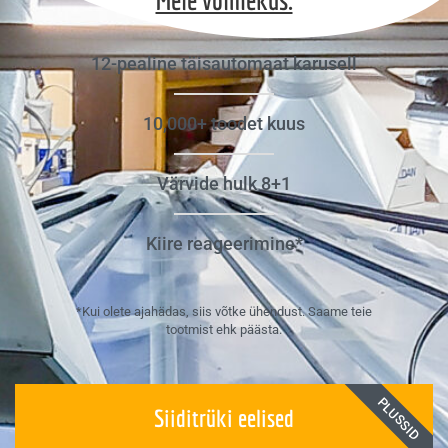
12-pealine täisautomaat karusell
10,000+ toodet kuus
Värvide hulk 8+1
Kiire reageerimine*
*Kui olete ajahädas, siis võtke ühendust. Saame teie
tootmist ehk päästa.
PLUSSID
Siiditrüki eelised